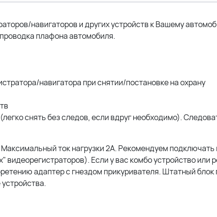
аторов/навигаторов и других устройств к Вашему автомо
 проводка плафона автомобиля.
стратора/навигатора при снятии/постановке на охрану
тв
легко снять без следов, если вдруг необходимо). Следова
 Максимальный ток нагрузки 2А. Рекомендуем подключать 
х" видеорегистраторов). Если у вас комбо устройство или 
бретению адаптер с гнездом прикуривателя. Штатный блок
 устройства.