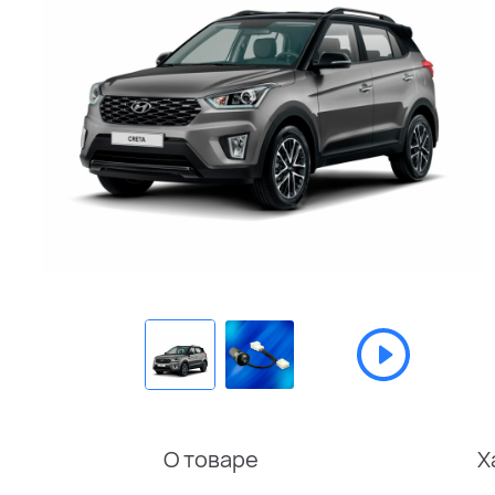
О товаре
Х