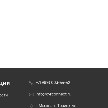
ция
+7(999) 003-44-42
info@dvrconnect.ru
ости
г. Москва, г. Троицк, ул.