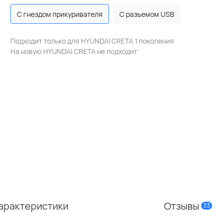
С гнездом прикуривателя
С разъемом USB
Подходит только для HYUNDAI CRETA 1 поколения
На новую HYUNDAI CRETA не подходит
арактеристики
Отзывы
33