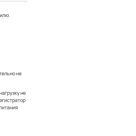
билю.
тельно не
нагрузку не
регистратор
 питания