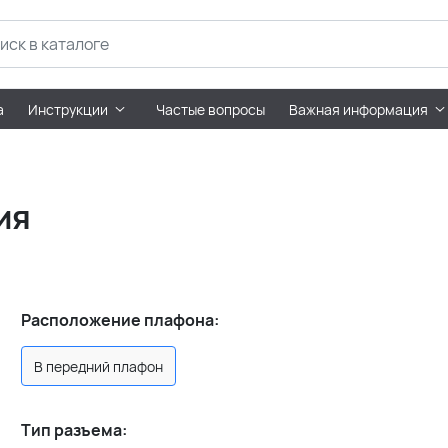
а
Инструкции
Частые вопросы
Важная информация
ия
Расположение плафона:
В передний плафон
Тип разъема: