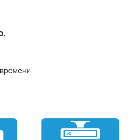
о.
 времени.