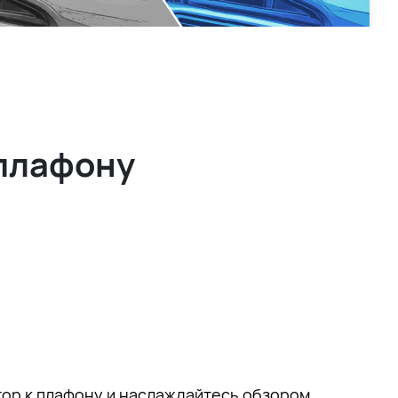
плафону
ор к плафону и наслаждайтесь обзором.