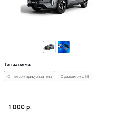
Тип разъема:
С гнездом прикуривателя
С разъемом USB
1 000
р.