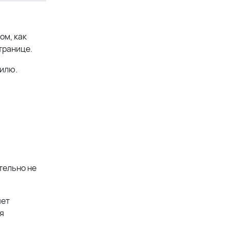
ом, как
транице.
билю.
тельно не
яет
я