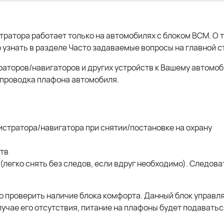
атора работает только на автомобилях с блоком BCM. О т
 узнать в разделе Часто задаваемые вопросы на главной с
аторов/навигаторов и других устройств к Вашему автомо
 проводка плафона автомобиля.
стратора/навигатора при снятии/постановке на охрану
тв
легко снять без следов, если вдруг необходимо). Следова
о проверить наличие блока комфорта. Данный блок управл
лучае его отсутствия, питание на плафоны будет подаватьс