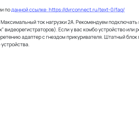
ии по
данной ссылке: https://dvrconnect.ru/text-0/faq/
 Максимальный ток нагрузки 2А. Рекомендуем подключать 
х" видеорегистраторов). Если у вас комбо устройство или 
бретению адаптер с гнездом прикуривателя. Штатный блок
 устройства.