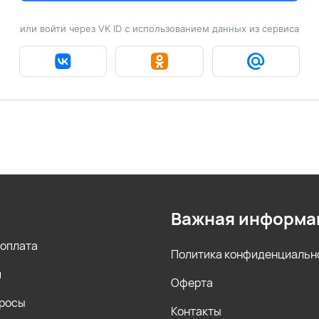
или войти через VK ID с использованием данных из сервиса
Важная информа
 оплата
Политика конфиденциальн
и
Оферта
просы
Контакты