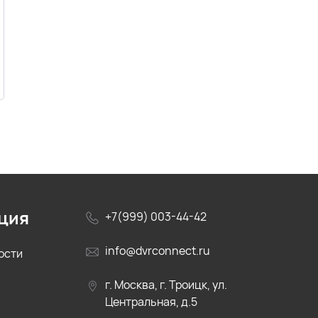
ция
+7(999) 003-44-42
info@dvrconnect.ru
ости
г. Москва, г. Троицк, ул.
Центральная, д.5