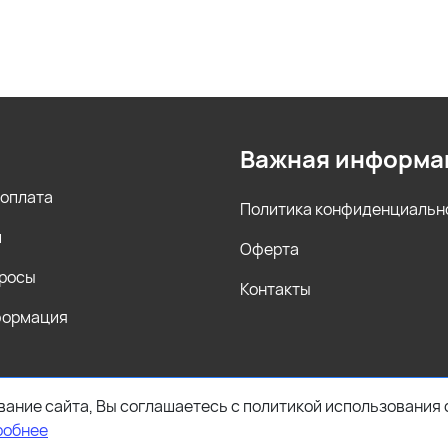
Важная информа
 оплата
Политика конфиденциальн
и
Оферта
просы
Контакты
формация
ание сайта, Вы соглашаетесь с политикой использования 
робнее
. ИНН 621723001430. ОГРНИП 321623400033055.